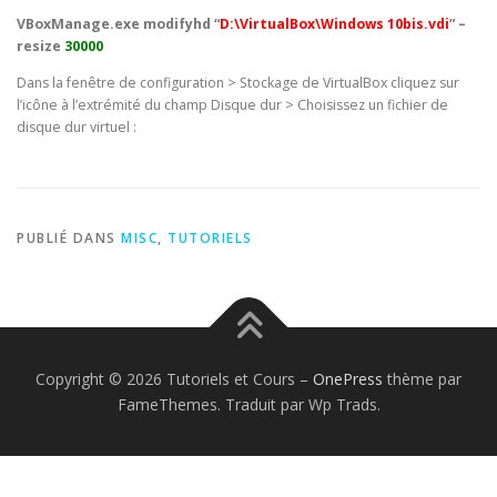
VBoxManage.exe modifyhd “
D:\VirtualBox\Windows 10bis.vdi
” –
resize
30000
Dans la fenêtre de configuration > Stockage de VirtualBox cliquez sur
l’icône à l’extrémité du champ Disque dur > Choisissez un fichier de
disque dur virtuel :
PUBLIÉ DANS
MISC
,
TUTORIELS
Copyright © 2026 Tutoriels et Cours
–
OnePress
thème par
FameThemes. Traduit par Wp Trads.