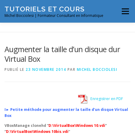
Aller
TUTORIELS ET COURS
au
Menu
contenu
Michel Bocciolesi | Formateur Consultant en Informatique
LINUX #1
LINUX #2
Augmenter la taille d’un disque dur
Virtual Box
MYSQL | MARIADB
MISC
PUBLIÉ LE
23 NOVEMBRE 2014
PAR
MICHEL BOCCIOLESI
Enregistrer en PDF
I► Petite méthode pour augmenter la taille d’un disque Virtual
Box
VBoxManage clonehd “
D:\VirtualBox\Windows 10.vdi
”
“
D:\VirtualBox\Windows 10bis.vdi
“