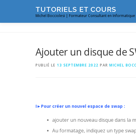
Aller
TUTORIELS ET COURS
au
Michel Bocciolesi | Formateur Consultant en Informatique
contenu
Ajouter un disque de S
PUBLIÉ LE
13 SEPTEMBRE 2022
PAR
MICHEL BOCC
I►Pour créer un nouvel espace de swap :
ajouter un nouveau disque dans la ma
Au formatage, indiquez un type swap