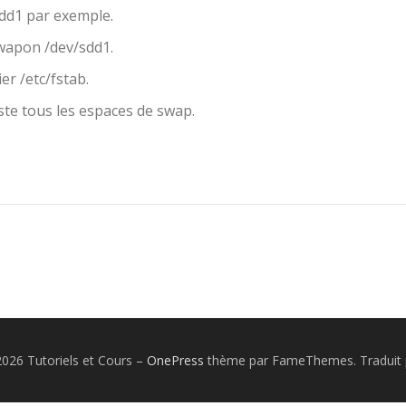
dd1 par exemple.
swapon /dev/sdd1.
er /etc/fstab.
ste tous les espaces de swap.
026 Tutoriels et Cours
–
OnePress
thème par FameThemes. Traduit 