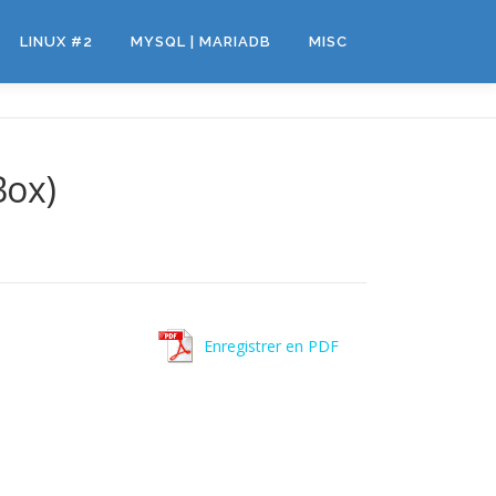
LINUX #2
MYSQL | MARIADB
MISC
Box)
Enregistrer en PDF