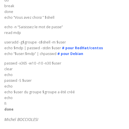
do
break
done
echo “Vous avez choisi ” $shell
echo -n “Saisissez le mot de passe”
read mdp
useradd -g$groupe -s$shell -m $user
echo $mdp | passwd –stdin $user
# pour RedHat/centos
echo “$user:$mdp” | chpasswd
# pour Debian
passwd -x365 -w10 -i10 -n30 $user
clear
echo
passwd -S $user
echo
echo $user du groupe $groupe a été créé
echo
fi
done
Michel BOCCIOLESI