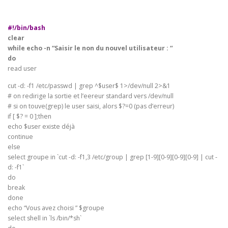
#!/bin/bash
clear
while echo -n “Saisir le non du nouvel utilisateur : “
do
read user
cut -d: -f1 /etc/passwd | grep ^$user$ 1>/dev/null 2>&1
# on redirige la sortie et l’eereur standard vers /dev/null
# si on touve(grep) le user saisi, alors $?=0 (pas d’erreur)
if [ $? = 0 ];then
echo $user existe déjà
continue
else
select groupe in `cut -d: -f1,3 /etc/group | grep [1-9][0-9][0-9][0-9] | cut -
d: -f1`
do
break
done
echo “Vous avez choisi ” $groupe
select shell in `ls /bin/*sh`