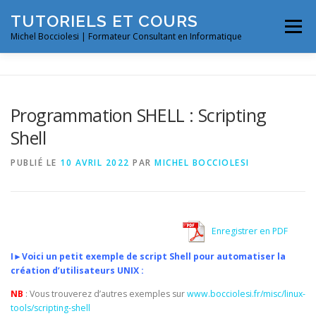
Aller
TUTORIELS ET COURS
au
Menu
contenu
Michel Bocciolesi | Formateur Consultant en Informatique
LINUX #1
LINUX #2
Programmation SHELL : Scripting
Shell
MYSQL | MARIADB
MISC
PUBLIÉ LE
10 AVRIL 2022
PAR
MICHEL BOCCIOLESI
Enregistrer en PDF
I►Voici un petit exemple de script Shell pour automatiser la
création d’utilisateurs UNIX :
NB
: Vous trouverez d’autres exemples sur
www.bocciolesi.fr/misc/linux-
tools/scripting-shell